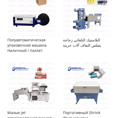
Полуавтоматическая
البلاستيك التلقائي زجاجة
упаковочная машина
يتقلص التفاف آلات حزمة
Наличный / паллет
Малые Jet
Портативный Shrink
термоусадочная туннель
Wrap машина